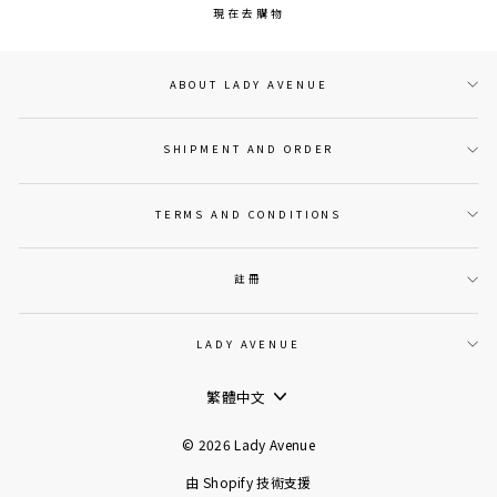
現在去購物
ABOUT LADY AVENUE
SHIPMENT AND ORDER
TERMS AND CONDITIONS
註冊
LADY AVENUE
語
繁體中文
言
© 2026 Lady Avenue
由 Shopify 技術支援